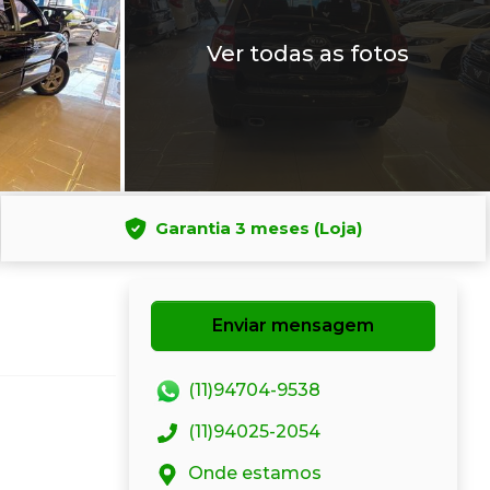
Ver todas as fotos
Garantia 3 meses (Loja)
Enviar mensagem
(11)94704-9538
(11)94025-2054
Onde estamos