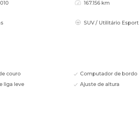
010
167.156 km
as
SUV / Utilitário Esport
de couro
Computador de bordo
 liga leve
Ajuste de altura