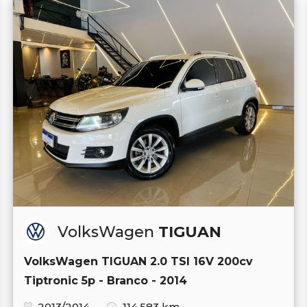
VolksWagen
TIGUAN
VolksWagen TIGUAN 2.0 TSI 16V 200cv
Tiptronic 5p - Branco - 2014
2013/2014
114.583 km