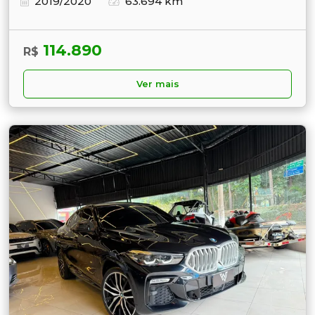
2019/2020
63.694 km
114.890
R$
Ver mais